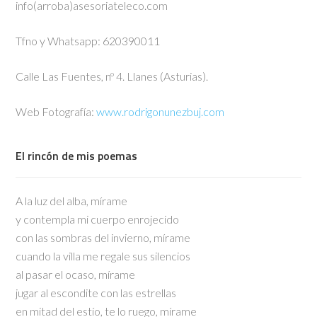
info(arroba)asesoriateleco.com
Tfno y Whatsapp: 620390011
Calle Las Fuentes, nº 4. Llanes (Asturias).
Web Fotografía:
www.rodrigonunezbuj.com
El rincón de mis poemas
A la luz del alba, mírame
y contempla mi cuerpo enrojecido
con las sombras del invierno, mírame
cuando la villa me regale sus silencios
al pasar el ocaso, mírame
jugar al escondite con las estrellas
en mitad del estío, te lo ruego, mírame